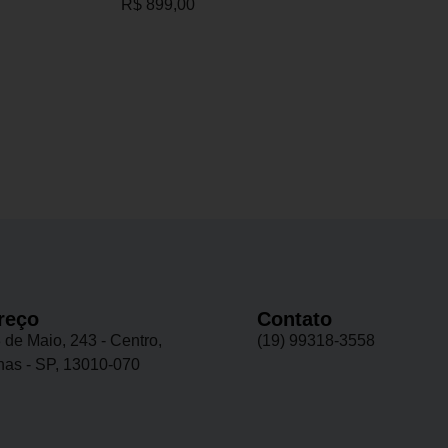
R$
899,00
reço
Contato
 de Maio, 243 - Centro,
(19) 99318-3558
as - SP, 13010-070