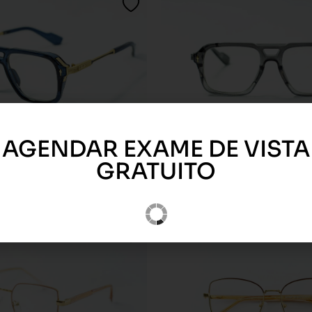
AGENDAR EXAME DE VISTA
Dubai
R$
299,00
–
GRATUITO
R$
899,00
Conheça