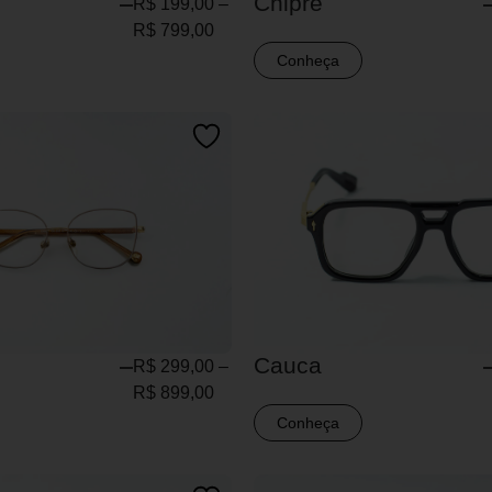
Chipre
R$
199,00
–
R$
799,00
Conheça
Cauca
R$
299,00
–
R$
899,00
Conheça