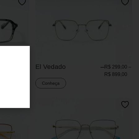
El Vedado
R$
299,00
–
R$
299,00
–
R$
899,00
R$
899,00
Conheça