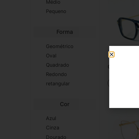
Médio
Pequeno
Forma
Geométrico
Oval
Quadrado
Cuba
Redondo
retangular
Conheça
Cor
Azul
Cinza
Dourado