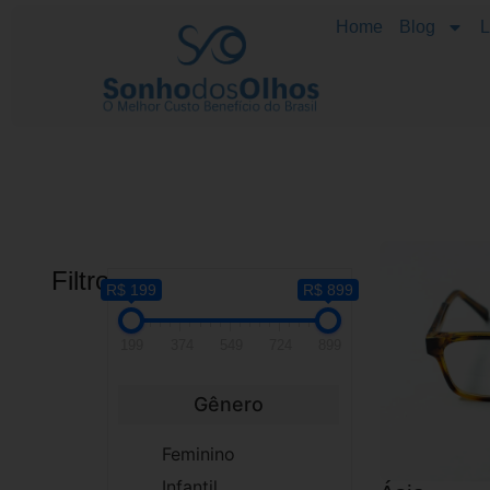
Home
Blog
L
Filtros
R$ 199
R$ 899
199
374
549
724
899
Gênero
Feminino
Infantil