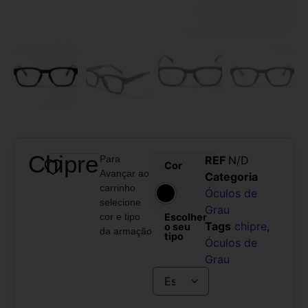
Chipre
Para
REF
N/D
Cor
Avançar ao
Categoria
carrinho
Óculos de
selecione
Grau
cor e tipo
Escolher
Tags
chipre
,
o seu
da armação
tipo
Óculos de
Grau