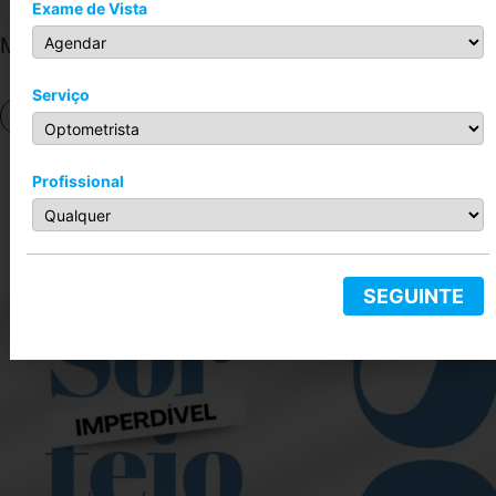
Exame de Vista
Macau
R$
299,00
–
R$
899,00
Serviço
Conheça
Profissional
Nos Siga no Instagram
@sonho_dos_olhos_
SEGUINTE