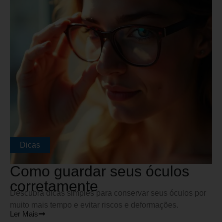
Dicas
Como guardar seus óculos
corretamente
Descubra dicas simples para conservar seus óculos por
muito mais tempo e evitar riscos e deformações.
Ler Mais