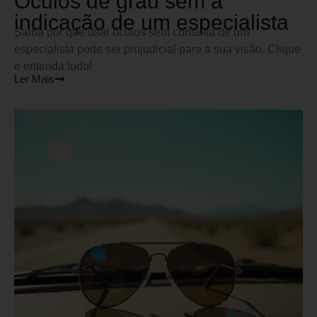
Óculos de grau sem a
indicação de um especialista
Saiba por que usar óculos sem consulta de um
especialista pode ser projudicial para a sua visão. Clique
e entenda tudo!
Ler Mais