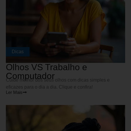
Dicas
Olhos VS Trabalho e
Computador
Cuide melhor dos seus olhos com dicas simples e
eficazes para o dia a dia. Clique e confira!
Ler Mais