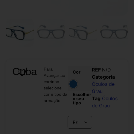
Cuba
Para
REF
N/D
Cor
Avançar ao
Categoria
carrinho
Óculos de
selecione
Grau
cor e tipo da
Escolher
Tag
Óculos
o seu
armação
tipo
de Grau