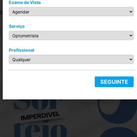
Exame de Vista
Macau
R$
299,00
–
R$
899,00
Serviço
Conheça
Profissional
Nos Siga no Instagram
@sonho_dos_olhos_
SEGUINTE