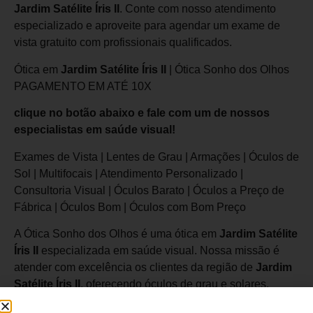
Jardim Satélite Íris II
. Conte com nosso atendimento
especializado e aproveite para agendar um exame de
vista gratuito com profissionais qualificados.
Ótica em
Jardim Satélite Íris II
| Ótica Sonho dos Olhos
PAGAMENTO EM ATÉ 10X
clique no botão abaixo e fale com um de nossos
especialistas em saúde visual!
Exames de Vista | Lentes de Grau | Armações | Óculos de
Sol | Multifocais | Atendimento Personalizado |
Consultoria Visual | Óculos Barato | Óculos a Preço de
Fábrica | Óculos Bom | Óculos com Bom Preço
A Ótica Sonho dos Olhos é uma ótica em
Jardim Satélite
Íris II
especializada em saúde visual. Nossa missão é
atender com excelência os clientes da região de
Jardim
Satélite Íris II
, oferecendo óculos de grau e solares,
lentes personalizadas e consultoria visual com agilidade,