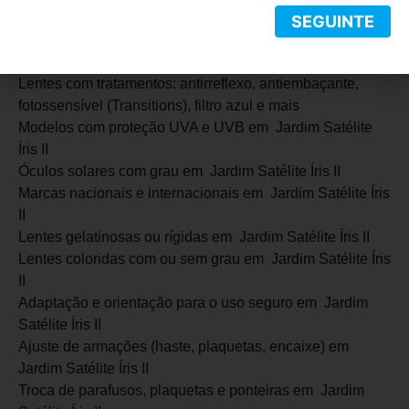
Jardim Satélite Íris II
SEGUINTE
Lentes simples, multifocais, bifocais e ocupacionais em
Jardim Satélite Íris II
Lentes com tratamentos: antirreflexo, antiembaçante,
fotossensível (Transitions), filtro azul e mais
Modelos com proteção UVA e UVB em Jardim Satélite
Íris II
Óculos solares com grau em Jardim Satélite Íris II
Marcas nacionais e internacionais em Jardim Satélite Íris
II
Lentes gelatinosas ou rígidas em Jardim Satélite Íris II
Lentes coloridas com ou sem grau em Jardim Satélite Íris
II
Adaptação e orientação para o uso seguro em Jardim
Satélite Íris II
Ajuste de armações (haste, plaquetas, encaixe) em
Jardim Satélite Íris II
Troca de parafusos, plaquetas e ponteiras em Jardim