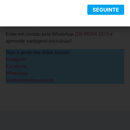
está em tratamento e notou alterações na visão, procure
a Ótica Sonho dos Olhos, em Campinas. Juntos,
SEGUINTE
podemos garantir sua saúde visual com cuidado, atenção
e tecnologia de ponta.
Entre em contato pelo WhatsApp
(19) 98204-1578
e
aproveite vantagens exclusivas!
Siga a gente nas redes sociais:
Instagram
Facebook
WhatsApp
Sonhodosolhos.com.br