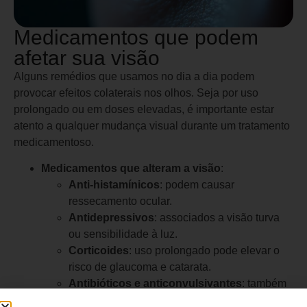
Medicamentos que podem
afetar sua visão
Alguns remédios que usamos no dia a dia podem
provocar efeitos colaterais nos olhos. Seja por uso
prolongado ou em doses elevadas, é importante estar
atento a qualquer mudança visual durante um tratamento
medicamentoso.
Medicamentos que alteram a visão
:
Anti-histamínicos
: podem causar
ressecamento ocular.
Antidepressivos
: associados a visão turva
ou sensibilidade à luz.
Corticoides
: uso prolongado pode elevar o
risco de glaucoma e catarata.
Antibióticos e anticonvulsivantes
: também
podem impactar a acuidade visual.