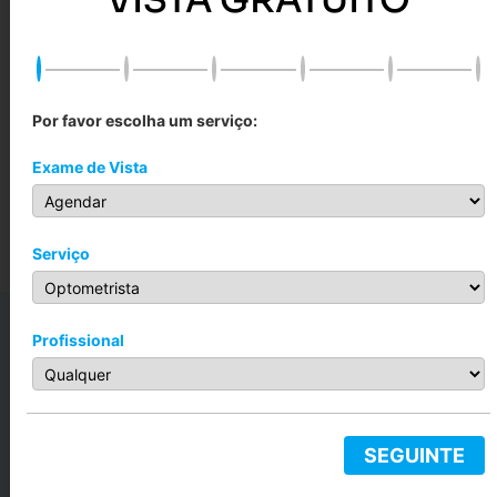
Por favor escolha um serviço:
Ásia
Havana
R$
199,00
–
R$
799,00
R$
299,00
–
R$
899,00
Exame de Vista
Ver opções
Ver opções
Serviço
Profissional
SEGUINTE