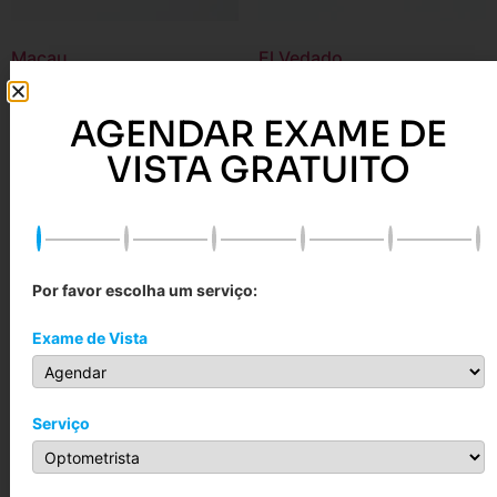
Macau
El Vedado
R$
299,00
–
R$
899,00
R$
299,00
–
R$
899,00
AGENDAR EXAME DE
Ver opções
Ver opções
VISTA GRATUITO
Por favor escolha um serviço:
Exame de Vista
Serviço
Malásia
Miramar